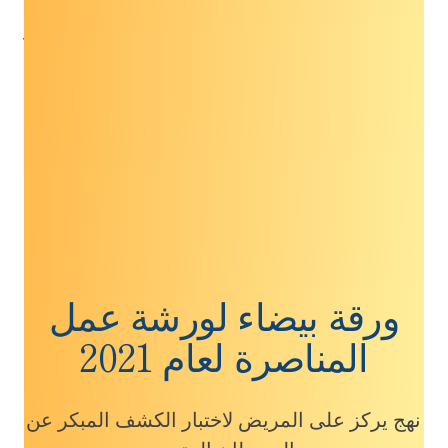
ريبيكا إم شير، MIA، جامعة تكساس في أوستن،
معاهد ليفسترونج للسرطان في كلية ديل الطبية
روبن ريتشاردسون، ماجستير، جامعة تكساس في
أوستن، معاهد ليفسترونج للسرطان في كلية ديل
الطبية
مينيتا سي ليو، دكتورة في الطب، Mayo Clinic
ورقة بيضاء لورشة عمل
المناصرة لعام 2021
نهج يركز على المريض لاختبار الكشف المبكر عن