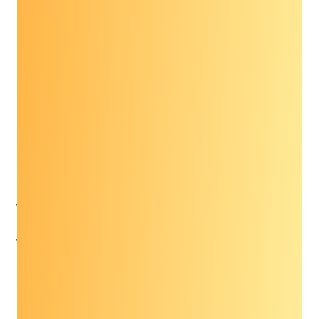
التسجيل الكامل لورشة عمل الدفاع عن الوقاية من
السرطان لعام 2021
مكبرات الصوت:
آن ماري لينون، دكتوراه في الطب، دكتوراه، كلية
الطب بجامعة جونز هوبكنز
فيليسيا وودز، JD، MSW، مجتمع دعم مرضى
السرطان
آنا شواملين هوارد، شبكة العمل لمكافحة السرطان
التابعة لجمعية السرطان الأمريكية