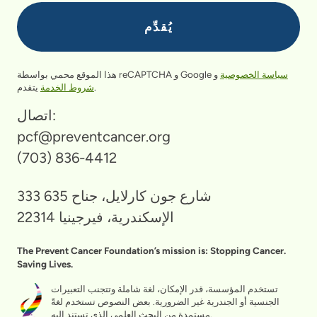
سياسة الخصوصية
و
هذا الموقع محمي بواسطة reCAPTCHA و Google
يتقدم.
شروط الخدمة
اتصال:
pcf@preventcancer.org
(703) 836-4412
333 شارع جون كارلايل، جناح 635
الإسكندرية، فيرجينيا 22314
The Prevent Cancer Foundation’s mission is: Stopping Cancer.
Saving Lives.
تستخدم المؤسسة، قدر الإمكان، لغة شاملة وتتجنب التعبيرات
الجنسية أو الجندرية غير الضرورية. بعض النصوص تستخدم لغةً
مستمدة من البحث العلمي الذي تستند إليه.