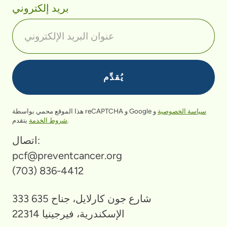
بريد إلكتروني
سياسة الخصوصية
و
هذا الموقع محمي بواسطة reCAPTCHA و Google
يتقدم.
شروط الخدمة
اتصال:
pcf@preventcancer.org
(703) 836-4412
333 شارع جون كارلايل، جناح 635
الإسكندرية، فيرجينيا 22314