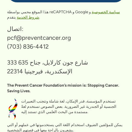
سياسة الخصوصية
و
هذا الموقع محمي بواسطة reCAPTCHA و Google
يتقدم.
شروط الخدمة
اتصال:
pcf@preventcancer.org
(703) 836-4412
333 شارع جون كارلايل، جناح 635
الإسكندرية، فيرجينيا 22314
The Prevent Cancer Foundation’s mission is: Stopping Cancer.
Saving Lives.
تستخدم المؤسسة، قدر الإمكان، لغة شاملة وتتجنب التعبيرات
الجنسية أو الجندرية غير الضرورية. بعض النصوص تستخدم لغةً
مستمدة من البحث العلمي الذي تستند إليه.
يمكن للمؤلفين الضيوف استخدام اللغة التي يستخدمونها في عملهم أو التي
يشعرون بالراحة معها في قصتهم الشخصية.