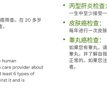
丙型肝炎检查
一生中至少接受
癌筛查。在 20 多岁
皮肤癌检查：
查。
每年进行一次皮
睾丸癌检查：
。
如果您有睾丸，
睾丸，并了解自
正常的。如果您
he human
者。
h care provider about
 least 6 types of
st it and is