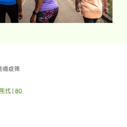
些癌症筛
 年代
|
80