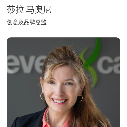
莎拉
马奥尼
创意及品牌总监
西梅娜·马克斯·达甘