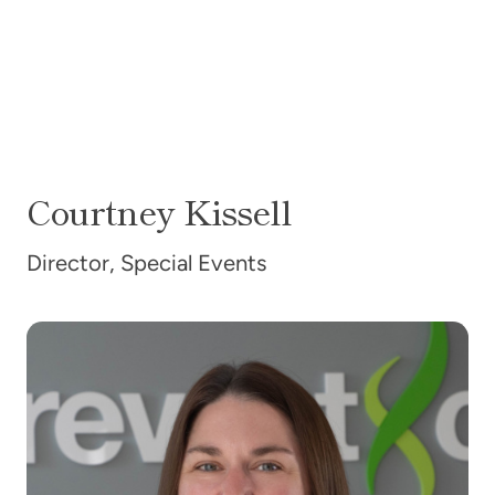
Courtney
Kissell
Director, Special Events
凯特琳·库伯勒