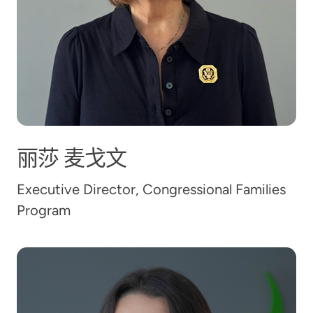
丽莎
麦戈文
Executive Director, Congressional Families
Program
凯拉·梅斯特