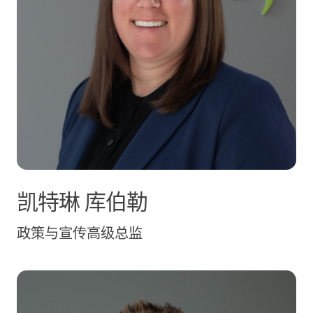
凯特琳
库伯勒
政策与宣传高级总监
凯文·库兹明斯基