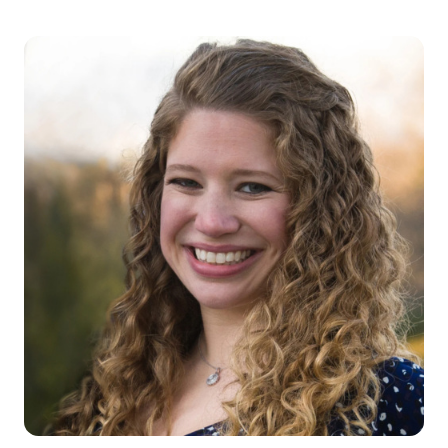
莉萨·贝瑞·爱德华兹