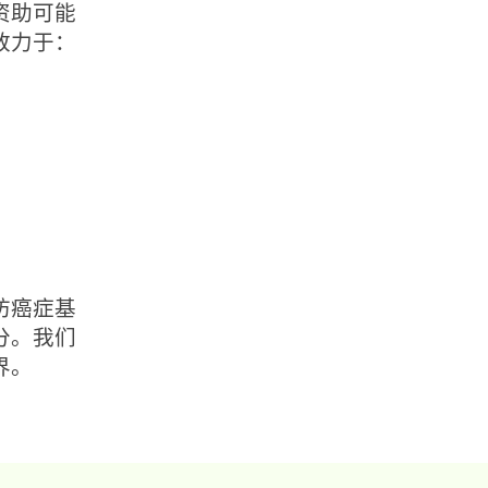
资助可能
致力于：
防癌症基
分。我们
界。