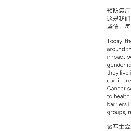
预防癌症
这是我们
坚信，每
Today, th
around th
impact pe
gender id
they live
can incre
Cancer sc
to health
barriers 
groups, 
该基金会