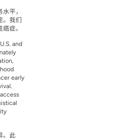
务水平，
症。我们
胜癌症。
 U.S. and
nately
ation,
rhood
ncer early
ival.
 access
istical
ity
.
异。此