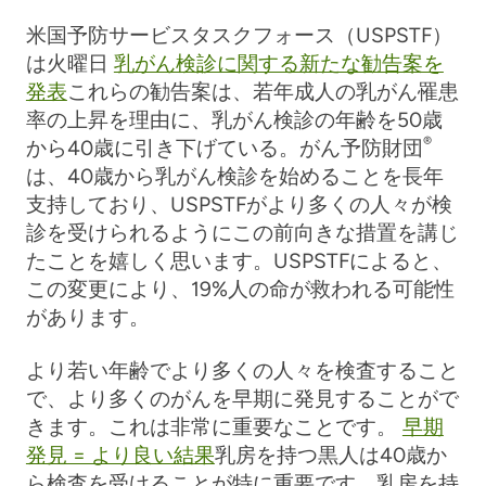
米国予防サービスタスクフォース（USPSTF）
は火曜日
乳がん検診に関する新たな勧告案を
発表
これらの勧告案は、若年成人の乳がん罹患
率の上昇を理由に、乳がん検診の年齢を50歳
®
から40歳に引き下げている。がん予防財団
は、40歳から乳がん検診を始めることを長年
支持しており、USPSTFがより多くの人々が検
診を受けられるようにこの前向きな措置を講じ
たことを嬉しく思います。USPSTFによると、
この変更により、19%人の命が救われる可能性
があります。
より若い年齢でより多くの人々を検査すること
で、より多くのがんを早期に発見することがで
きます。これは非常に重要なことです。
早期
発見 = より良い結果
乳房を持つ黒人は40歳か
ら検査を受けることが特に重要です。乳房を持