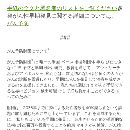
手紙の全文と署名者のリストをご覧ください
多
発がん性早期発見に関する詳細については、
がん予防
.
###
®
がん予防財団について
®
がん予防財団
は
唯一の米国
-ベース
非営利団体
専ら
ひたむき
な
に
癌
予防と早期
検出
.
研究、教育を通じて、
アウトリーチ
およびアドボカシー
,
私たちは、数え切れないほど多くの人々が
がんの診断を回避したり、早期にがんを発見して治療を成功さ
せるのを支援してきました。
私たちの原動力は
がんが予防でき
る世界のビジョン
検出可能
そして打ち負かすことができる
す
べてのために
.
財団は、2035年までに癌による死亡者数を40%減らすという課
題に取り組むために立ち上がっています。これを達成するため
に、
私たちは
がんを早期に発見し、進歩させるための革新的な
技術に$20百万を投資することを約束
マルチ
がん検診、がん検