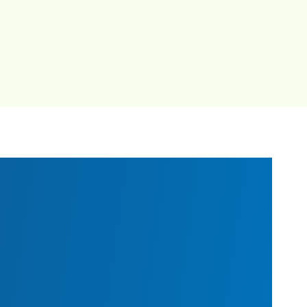
زمینه ژنت
و نقش آن 
همچنین ا
متمرک
رویداد بود
راه‌حل‌ه