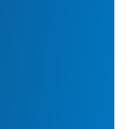
خل
ژنت