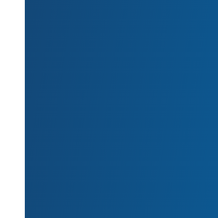
ان 2020
ان