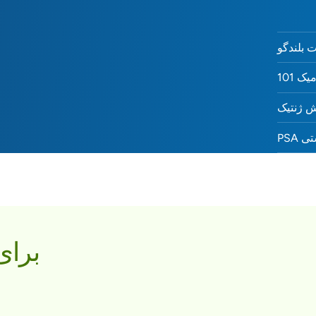
 بلندگو
ک 101
 ژنتیک
ستی
برای