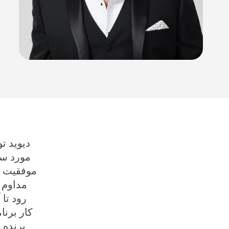
دیوید ت
مورد ست
موفقیت ف
مداوم 
کار برنا
برنده 