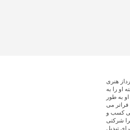
رداز هنری
 او را به
و به طور
 فراتر می
رمی را ایجاد کند. توترا در 19 سالگی کسب و
ترا شرکتی
رای تبدیل