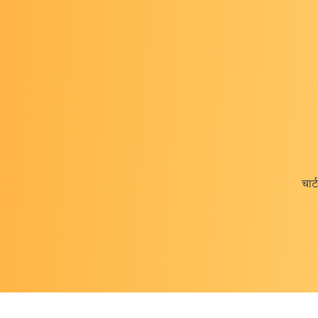
कै
चार