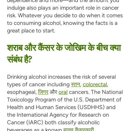
dependence and more—and the amount you
indulge also plays an important role in cancer
risk. Whatever you decide to do when it comes
to consuming alcohol, knowing the facts is a
great place to start.
शराब और कैंसर के जोखिम के बीच क्या
संबंध है?
Drinking alcohol increases the risk of several
types of cancer including
स्तन
,
colorectal
,
esophageal,
जिगर
और
oral
cancers. The National
Toxicology Program of the U.S. Department of
Health and Human Services (USDHHS) and
the International Agency for Research on
Cancer (IARC) both classify alcoholic
beverages as a known
मानव कैंसरकारी
.