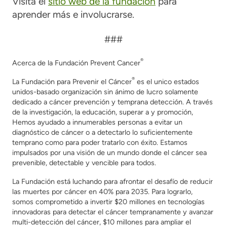
Visita el
sitio web de la fundación
para
aprender más e involucrarse.
###
®
Acerca de la Fundación Prevent Cancer
®
La Fundación para Prevenir el Cáncer
es
el unico estados
unidos
-basado
organización sin ánimo de lucro
solamente
dedicado
a
cáncer
prevención y temprana
detección
.
A través
de la investigación, la educación,
superar a
y promoción
,
Hemos ayudado a innumerables personas a evitar un
diagnóstico de cáncer o a detectarlo lo suficientemente
temprano como para poder tratarlo con éxito.
Estamos
impulsados por
una visión de un mundo donde el cáncer sea
prevenible,
detectable
y vencible
para todos
.
La Fundación está luchando para afrontar el desafío de reducir
las muertes por cáncer en 40% para 2035. Para lograrlo,
somos
comprometido a invertir $20 millones en tecnologías
innovadoras para detectar el cáncer tempranamente y avanzar
multi-
detección del cáncer, $10 millones para ampliar el