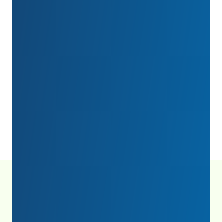
Vận động.
Thu hút các nhà lập pháp và cơ
quan quản lý thông qua giáo dục và vận
động để thúc đẩy việc ban hành luật và quy
định hỗ trợ nghiên cứu và phòng ngừa ung
thư.
Báo cáo tác động hàng năm mang đến cho
Quỹ cơ hội giới thiệu các đối tác, cộng đồng và
những người ủng hộ đã đóng góp cho sứ mệnh
chung của chúng tôi.
Báo cáo tác động