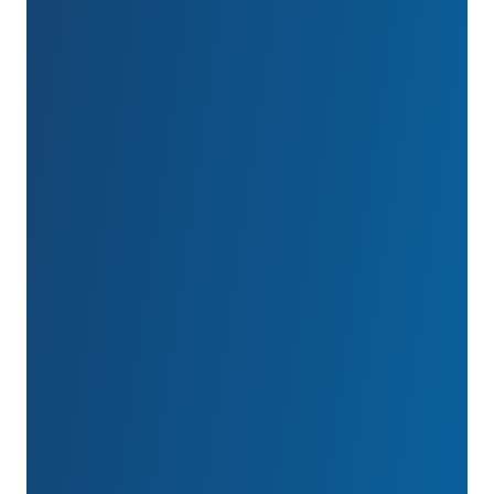
Từ năm 1985, Quỹ Phòng ngừa Ung thư đã
thực hiện sứ mệnh của mình bằng cách tập
trung hoạt động vào bốn lĩnh vực chính:
Nghiên cứu.
Tài trợ cho nghiên cứu giúp
nâng cao hiểu biết sâu sắc về những căn
bệnh này và cho phép chúng ta hiểu cách
ngăn ngừa ung thư hoặc phát hiện sớm để có
nhiều khả năng điều trị thành công hơn.
Giáo dục.
Giáo dục mọi người về cách họ có
thể ngăn ngừa ung thư và phát hiện sớm ung
thư thông qua lựa chọn lối sống lành mạnh,
tiêm chủng và sàng lọc y tế.
Community.
Tiếp cận cộng đồng thông qua
các chương trình cho phép chúng tôi tài trợ
trên toàn quốc và hành động tại địa phương.