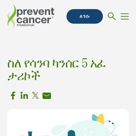
ለገሱ
ስለ የሳንባ ካንሰር 5 አፈ
ታሪኮች