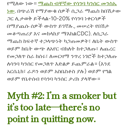
የሚለው ነው።
ማጨስ ብቸኛው የሳንባ ካንሰር መንስኤ
ነው
. በጭራሽ የማያውቁ ሰዎች
ሲጋራ ማጨስ ከበሽታው
ጋር ሊታወቅ ይችላል-10-20% የሳንባ ነቀርሳዎች
በማያጨሱ ሰዎች ውስጥ ይገኛሉ.
,
መሠረት
የበሽታ
መቆጣጠሪያ እና መከላከያ ማእከል
CDC
).
ለሲጋራ
ማጨስ ከፍተኛ ተጋላጭነት ካጋጠመዎት፣ ለቤት ውስጥ
ወይም ከቤት ውጭ ለአየር ብክለት ከተጋለጡ፣ ለጨረር
የመጋለጥ ስራ ከሰሩ፣ ለመርዛማ ንጥረ ነገሮች ከተጋለጡ
ለሳንባ ካንሰር የመጋለጥ እድልዎ ይጨምራል።
(እንደ
አርሴኒክ፣ ራዶን ወይም አስቤስቶስ ያሉ)
ወይም የግል
ወይም የቤተሰብ የሳንባ ካንሰር ታሪክ ያላቸው።
Myth #2: I’m a smoker but
it’s too late—there’s no
point in quitting now.