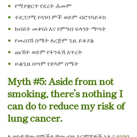
የማያቋርጥ የደረት ሕመም
ተደጋጋሚ የሳንባ ምች ወይም ብሮንካይተስ
ክብደት መቀነስ እና የምግብ ፍላጎት ማጣት
የመረበሽ ስሜት ለረጅም ጊዜ ይቆያል
ጩኸት ወይም የትንፋሽ እጥረት
ሁልጊዜ በጣም የድካም ስሜት
Myth #5: Aside from not
smoking, there’s nothing I
can do to reduce my risk of
lung cancer.
ሊወስዷቸው የሚችሏቸው ብዙ እርምጃዎች አሉ።
የሳንባ