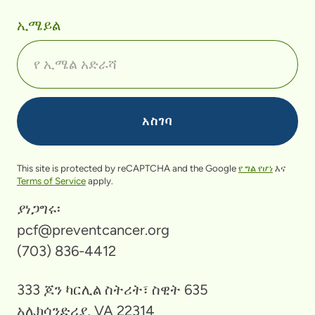
ኢሜይል
This site is protected by reCAPTCHA and the Google
የ ግል የሆነ
እና
Terms of Service
apply.
ያነጋግሩ፡
pcf@preventcancer.org
(703) 836-4412
333 ጆን ካርሊል ስትሪት፣ ስዊት 635
አሌክሳንድሪያ, VA 22314