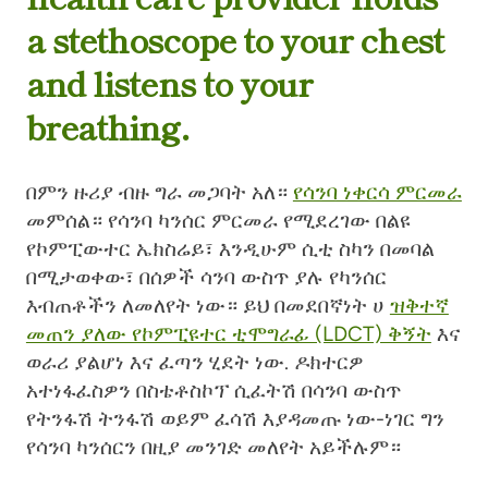
a stethoscope to your chest
and listens to your
breathing.
በምን ዙሪያ ብዙ ግራ መጋባት አለ።
የሳንባ ነቀርሳ ምርመራ
መምሰል። የሳንባ ካንሰር ምርመራ የሚደረገው በልዩ
የኮምፒውተር ኤክስሬይ፣ እንዲሁም ሲቲ ስካን በመባል
በሚታወቀው፣ በሰዎች ሳንባ ውስጥ ያሉ የካንሰር
እብጠቶችን ለመለየት ነው። ይህ በመደበኛነት ሀ
ዝቅተኛ
መጠን ያለው የኮምፒዩተር ቲሞግራፊ (LDCT) ቅኝት
እና
ወራሪ ያልሆነ እና ፈጣን ሂደት ነው. ዶክተርዎ
አተነፋፈስዎን በስቴቶስኮፕ ሲፈትሽ በሳንባ ውስጥ
የትንፋሽ ትንፋሽ ወይም ፈሳሽ እያዳመጡ ነው-ነገር ግን
የሳንባ ካንሰርን በዚያ መንገድ መለየት አይችሉም።