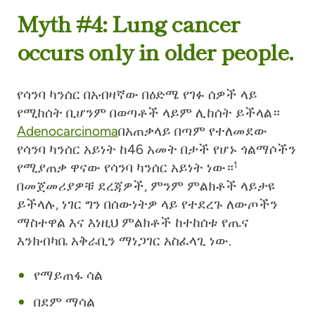
Myth #4: Lung cancer
occurs only in older people.
የሳንባ ካንሰር በአብዛኛው በዕድሜ የገፉ ሰዎች ላይ
የሚከሰት ቢሆንም በወጣቶች ላይም ሊከሰት ይችላል።
Adenocarcinoma
በአጠቃላይ በጣም የተለመደው
የሳንባ ካንሰር አይነት ከ46 አመት በታች የሆኑ ጎልማሶችን
የሚያጠቃ ዋናው የሳንባ ካንሰር አይነት ነው።
1
በመጀመሪያዎቹ ደረጃዎች, ምንም ምልክቶች ላይታዩ
ይችላሉ, ነገር ግን በሰውነትዎ ላይ የተደረጉ ለውጦችን
ማስተዋል እና እነዚህ ምልክቶች ከተከሰቱ የጤና
እንክብካቤ አቅራቢን ማነጋገር አስፈላጊ ነው.
የማይጠፋ ሳል
በደም ማሳል