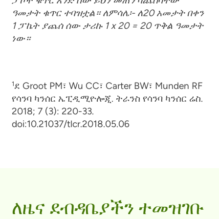
ፓኮች ቁጥር አንድ ሰው ይህን መጠን ባጨሰባቸው
ዓመታት ቁጥር ተባዝቷል። ለምሳሌ፡- ለ20 አመታት በቀን
1 ፓኬት ያጨሰ ሰው ታሪኩ 1 x 20 = 20 ጥቅል ዓመታት
ነው።
1
ደ Groot PM፣ Wu CC፣ Carter BW፣ Munden RF
የሳንባ ካንሰር ኤፒዲሚዮሎጂ. ትራንስ የሳንባ ካንሰር ሬስ.
2018; 7 (3): 220-33.
doi:10.21037/tlcr.2018.05.06
ለዜና ደብዳቤያችን ተመዝገቡ