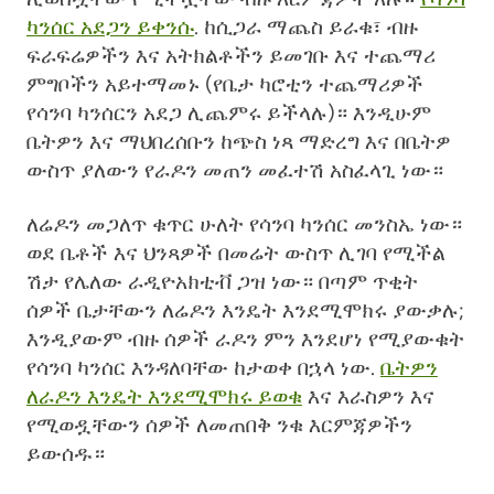
ካንሰር አደጋን ይቀንሱ
. ከሲጋራ ማጨስ ይራቁ፣ ብዙ
ፍራፍሬዎችን እና አትክልቶችን ይመገቡ እና ተጨማሪ
ምግቦችን አይተማመኑ (የቤታ ካሮቲን ተጨማሪዎች
የሳንባ ካንሰርን አደጋ ሊጨምሩ ይችላሉ)። እንዲሁም
ቤትዎን እና ማህበረሰቡን ከጭስ ነጻ ማድረግ እና በቤትዎ
ውስጥ ያለውን የራዶን መጠን መፈተሽ አስፈላጊ ነው።
ለሬዶን መጋለጥ ቁጥር ሁለት የሳንባ ካንሰር መንስኤ ነው።
ወደ ቤቶች እና ህንጻዎች በመሬት ውስጥ ሊገባ የሚችል
ሽታ የሌለው ራዲዮአክቲቭ ጋዝ ነው። በጣም ጥቂት
ሰዎች ቤታቸውን ለሬዶን እንዴት እንደሚሞክሩ ያውቃሉ;
እንዲያውም ብዙ ሰዎች ራዶን ምን እንደሆነ የሚያውቁት
የሳንባ ካንሰር እንዳለባቸው ከታወቀ በኋላ ነው.
ቤትዎን
ለራዶን እንዴት እንደሚሞክሩ ይወቁ
እና እራስዎን እና
የሚወዷቸውን ሰዎች ለመጠበቅ ንቁ እርምጃዎችን
ይውሰዱ።