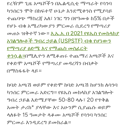
የረዥም ጊዜ አጫሾችን በኤልዲሲቲ ማጣራት የሳንባ
ካንሰርን ሞት በከፍተኛ ሁኔታ እንደሚቀንስ የሚያሳይ
ተጨባጭ ማስረጃ አለ፣ ነገር ግን በየዓመቱ ከ5% በታች
የሆኑ ብቁ አሜሪካውያን ምርመራ ሲደረግ የማጣሪያ
መጠኑ ዝቅተኛ ነው።
እ.ኤ.አ. በ 2021 የዩኤስ የመከላከያ
አገልግሎቶች ግብረ ኃይል (USPSTF) ብቁ የሆነውን
የማጣሪያ ዕድሜ እና የማጨስ መስፈርት
ቀንሷል።
በሚሊዮን ለሚቆጠሩ ተጨማሪ አጫሾች እና
የቀድሞ አጫሾች የማጣሪያ መዳረሻን በብቃት
በማስፋፋት ላይ።
ከባድ አጫሽ ወይም የቀድሞ ከባድ አጫሽ ከሆንክ ለሳንባ
ካንሰር ምርመራ አድርግ። የዩኤስ መከላከያ አገልግሎት
ግብረ ኃይል እድሜያቸው 50-80 ላሉ፣ 20 የጥቅል
አመት ታሪክ* ያላቸው እና አሁንም ሲያጨሱ ወይም
ላለፉት 15 ዓመታት ላቆሙ አጫሾች የሳንባ ካንሰር
ምርመራ እንዲደረግ ይመክራል።