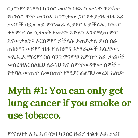
ቢሆንም
የሳምባ ካንሰር
መሆን
በዩኤስ ውስጥ ዋነኛው
የካንሰር ሞት መንስኤ ከበሽታው ጋር የተያያዙ ብዙ አፈ
ታሪኮች በኋላ ላይ ምርመራ ሊያደርጉ ይችላሉ. ካንሰር
ቀደም ብሎ ሲታወቅ የመዳን እድልን እንደሚጨምር
እናውቃለን። እርስዎም ይችላሉ
ይጠይቃል
ያነሰ ሰፊ
ሕክምና ወይም ብዙ የሕክምና አማራጮች አሏቸው.
ወ
እ.ኤ.አ
ማረም
ስለ ሳንባ ዋናዎቹ አምስት አፈ ታሪኮች
መሰረዝ
አር
ስለዚህ ለራስህ እና ለምትወዳቸው ሰዎች -
የተሻለ ውጤት ለመስጠት የሚያስፈልግህ መረጃ አለህ፡-
Myth #1: You can only get
lung cancer if you smoke or
use tobacco.
ምናልባት እ.ኤ.አ
በሳንባ ካንሰር ዙሪያ ትልቁ አፈ ታሪክ