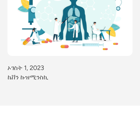
ኦገስት 1, 2023
ኬቨን ኩዝሚንስኪ