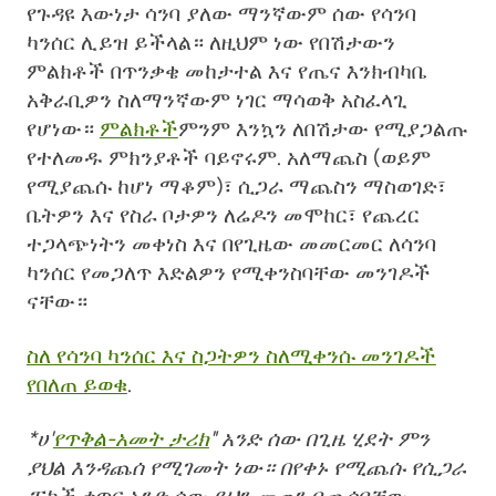
የጉዳዩ እውነታ ሳንባ ያለው ማንኛውም ሰው የሳንባ
ካንሰር ሊይዝ ይችላል። ለዚህም ነው የበሽታውን
ምልክቶች በጥንቃቄ መከታተል እና የጤና እንክብካቤ
አቅራቢዎን ስለማንኛውም ነገር ማሳወቅ አስፈላጊ
የሆነው።
ምልክቶች
ምንም እንኳን ለበሽታው የሚያጋልጡ
የተለመዱ ምክንያቶች ባይኖሩም. አለማጨስ (ወይም
የሚያጨሱ ከሆነ ማቆም)፣ ሲጋራ ማጨስን ማስወገድ፣
ቤትዎን እና የስራ ቦታዎን ለሬዶን መሞከር፣ የጨረር
ተጋላጭነትን መቀነስ እና በየጊዜው መመርመር ለሳንባ
ካንሰር የመጋለጥ እድልዎን የሚቀንስባቸው መንገዶች
ናቸው።
ስለ የሳንባ ካንሰር እና ስጋትዎን ስለሚቀንሱ መንገዶች
የበለጠ ይወቁ
.
*ሀ'
የጥቅል-አመት ታሪክ
" አንድ ሰው በጊዜ ሂደት ምን
ያህል እንዳጨሰ የሚገመት ነው። በየቀኑ የሚጨሱ የሲጋራ