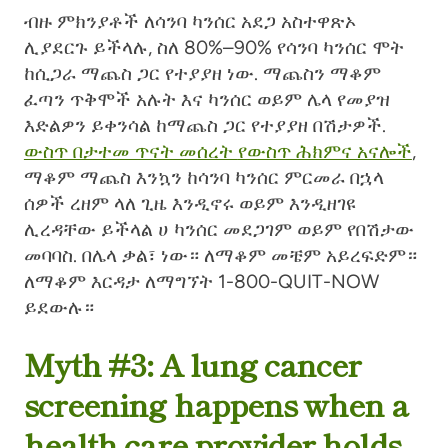
ብዙ ምክንያቶች ለሳንባ ካንሰር አደጋ አስተዋጽኦ
ሊያደርጉ ይችላሉ, ስለ
80
%
–
90%
የሳንባ ካንሰር ሞት
ከሲጋራ ማጨስ ጋር የተያያዘ ነው. ማጨስን ማቆም
ፈጣን ጥቅሞች አሉት
እና ካንሰር ወይም ሌላ የመያዝ
እድልዎን ይቀንሳል
ከማጨስ ጋር የተያያዘ
በሽታዎች.
ውስጥ በታተመ ጥናት መሰረት
የውስጥ ሕክምና አናሎች
,
ማቆም
ማጨስ
እንኳን
ከሳንባ ካንሰር ምርመራ በኋላ
ሰዎች ረዘም ላለ ጊዜ እንዲኖሩ ወይም እንዲዘገዩ
ሊረዳቸው ይችላል ሀ
ካንሰር
መደጋገም
ወይም የበሽታው
መባባስ. በሌላ ቃል፣
ነው።
ለማቆም መቼም አይረፍድም።
ለማቆም እርዳታ ለማግኘት 1-800-QUIT-NOW
ይደውሉ።
Myth #3: A lung cancer
screening happens when a
health care provider holds