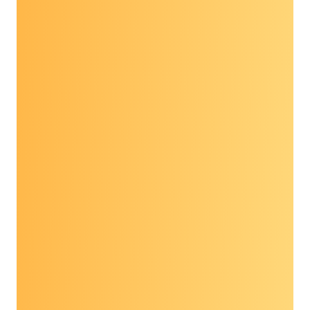
bệnh ung thư sẽ là điều không thể lường trước
được đối với cộng đồng mà Diễn đàn Chất
lượng Dân tộc thiểu số Quốc gia phục vụ…
những người mà khi họ nhận được chẩn đoán
mắc bệnh ung thư thường [cho rằng điều đó] có
nghĩa là một bản án tử hình. Phát hiện sớm có
nghĩa là cơ hội sống sót cao hơn. Vì vậy, đây là
lý do tại sao Diễn đàn Chất lượng dành cho
Người thiểu số Quốc gia cam kết sâu sắc… rằng
nếu chúng ta thực sự muốn chấm dứt bệnh
ung thư như chúng ta đã biết, điều đó có nghĩa
là tăng cường khả năng tiếp cận nhận thức về
các xét nghiệm phát hiện sớm đa bệnh ung thư
và đảm bảo rằng điều đó là đúng. sự kết thúc
của bệnh ung thư không chỉ đối với một số
người mà còn đối với tất cả mọi người ở đất
nước này. Đạo luật bảo hiểm sàng lọc phát hiện
sớm bệnh đa ung thư của Medicare cần phải