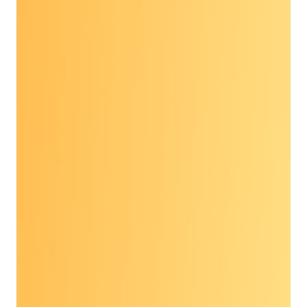
động về ung thư của
Hiệp hội Ung thư Hoa
Kỳ
“Tôi là James M Williams Jr., giám đốc phụ
trách các vấn đề liên bang về sàng lọc và xét
nghiệm ung thư của Mạng lưới Hành động Ung
thư của Hiệp hội Ung thư Hoa Kỳ. Bảo hiểm
Medicare cho các xét nghiệm phát hiện sớm đa
bệnh ung thư sẽ mang lại cho nhiều người cao
tuổi khả năng tiếp cận hơn và chất lượng cuộc
sống tốt hơn. Một xét nghiệm máu sẽ có thể
xác định nhiều loại ung thư khác nhau và đây là
điều sẽ mang lại khả năng tiếp cận, bình đẳng và
chăm sóc cho rất nhiều người Mỹ lớn tuổi hơn
bao giờ hết. Bản thân tôi là người đã hai lần