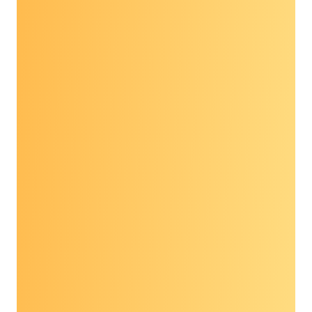
James M Williams Jr.
Giám đốc các vấn đề
liên bang về sàng lọc
và xét nghiệm ung
thư, Mạng lưới hành