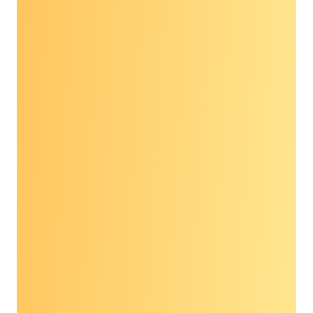
tìm ra những căn bệnh này một cách nhanh
chóng. Nó sẽ đẩy nhanh những lợi ích mà
chúng ta cần mang lại cho mọi người để tìm ra
bệnh ở giai đoạn sớm nhất, có thể chữa khỏi
nhất, dễ kiểm soát nhất. Quốc hội cần phải
hành động ngay bây giờ. Nếu chúng ta có thể
thấy khoa học và công nghệ tiến bộ với tốc độ
nhanh chóng như vậy, chúng ta cần đảm bảo
các chính sách y tế và hệ thống cung cấp dịch
vụ chăm sóc sức khỏe của chúng ta cũng thực
hiện tương tự. Bạn không cần phải là đảng viên
Đảng Dân chủ hay Đảng Cộng hòa, bạn chỉ cần
biết rằng nếu có ai đó bị ung thư hoặc có nguy
cơ mắc bệnh này thì đây là cơ hội để cải thiện
cuộc sống của họ. Hãy thông qua Đạo luật tại
Quốc hội này.”