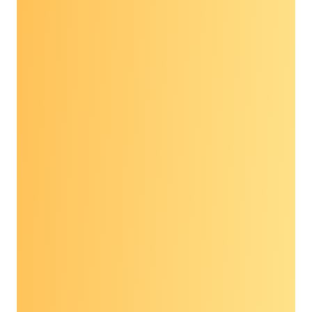
chủng quốc Hoa Kỳ và thông qua Đạo luật bảo
hiểm sàng lọc phát hiện sớm nhiều bệnh ung
thư.”