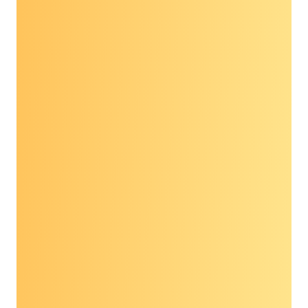
Laurie Ambrose Chủ
tịch & Giám đốc điều
hành, GO2 vì Ung thư
Phổi
“Tôi là Laurie Ambrose và tôi là Chủ tịch kiêm
Giám đốc điều hành của GO2 về Ung thư Phổi.
Các xét nghiệm phát hiện sớm đa bệnh ung thư
rất quan trọng. Chúng tôi đang khai thác sức
mạnh của giải trình tự gen cùng với công nghệ
máy tính chỉ trong một lần lấy máu để có thể