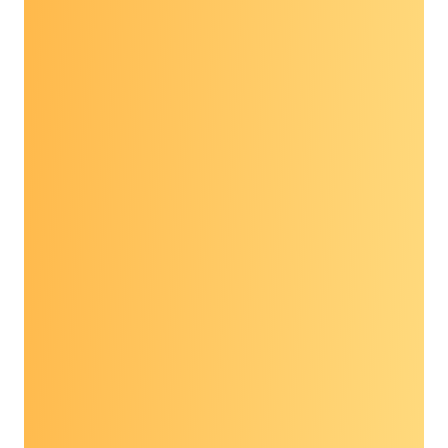
được thông qua ngày hôm qua. Có một dự luật
thực sự có thể thay đổi cuộc sống đã nhận được
sự ủng hộ của lưỡng đảng… chúng tôi chỉ cần
Quốc hội đảm bảo rằng điều này xảy ra trong
năm nay trước Quốc hội tiếp theo, để chúng tôi
có thể giúp đỡ người Mỹ càng sớm càng tốt.”