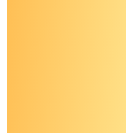
sống sót sau ung thư, vì vậy, tôi biết giá trị của
việc phát hiện và điều trị sớm. Bởi vì tôi đã được
xét nghiệm sớm, vì tôi có thể được điều trị sớm
và vì căn bệnh ung thư của tôi cuối cùng đã
được chữa khỏi nên tôi có thể đưa con trai mình
theo học tại West Point. Tôi đã có thể chứng
kiến con gái út của mình tốt nghiệp Trường
Luật Đại học George Washington. Tôi đã có thể
ôm người vợ đầu tiên thân yêu, ngọt ngào của
mình trong vòng tay khi cô ấy trút hơi thở cuối
cùng. Và cuối cùng, tôi đã cưới được người phụ
nữ hoàn thiện cuộc đời mình. Tất cả những điều
đó sẽ không thể xảy ra nếu tôi không được xét
nghiệm sớm, nếu tôi không được điều trị sớm và
nếu tôi không vận động cho chính mình.
Nhưng bây giờ, đây là cơ hội để Quốc hội vận
động, như lẽ ra họ phải làm, cho người dân Hợp