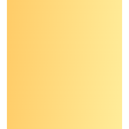
có. Chi phí điều trị ung thư ở Mỹ rất đáng kinh
ngạc, đặc biệt đối với những người thuộc cộng
đồng BIPOC, những người vẫn chưa được quan
tâm đầy đủ. Sàng lọc phát hiện sớm sẽ giúp
những cá nhân này được phục vụ tốt hơn đồng
thời mang lại sự yên tâm hơn về kết quả của họ.
Tôi có rất nhiều kỷ niệm về trải nghiệm con
người để suy ngẫm. Những trường hợp sống
động nhất là những bệnh nhân được tôi chẩn
đoán mắc bệnh ung thư buồng trứng, ung thư
tuyến tụy, và danh sách này vẫn tiếp tục. Tôi
không thể không tự hỏi, nếu bệnh ung thư của
họ được phát hiện ở giai đoạn rất sớm, liệu họ có
sống sót được không? Nếu chúng ta có thể
thông qua Đạo luật sàng lọc phát hiện sớm
nhiều bệnh ung thư sớm, điều này sẽ có tác
động sâu sắc và tôi nghĩ nó sẽ đẩy chúng ta