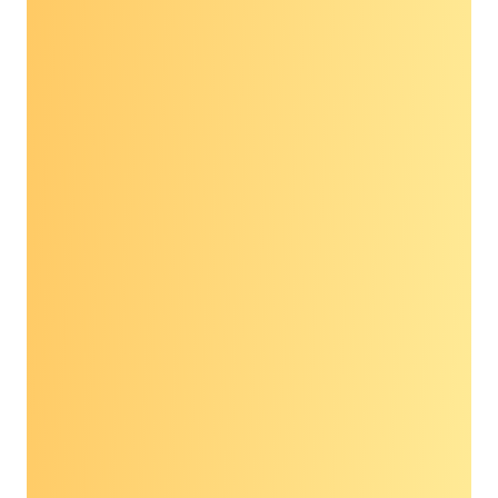
Tiến sĩ Susan
Baumgaertel Chủ tịch
Hội đồng quản trị,
Cancer Lifeline
“Tôi là Tiến sĩ Susan Baumgaertel và tôi là Chủ
tịch Hội đồng Quản trị của Cancer Lifeline. Ung
thư là nguyên nhân gây tử vong đứng thứ hai ở
Mỹ, chỉ sau bệnh tim và hầu hết tỷ lệ ung thư
chỉ tăng theo tuổi tác. Nhóm Medicare của
chúng ta vốn đã có rất nhiều thách thức về sức
khỏe, sẽ thật tuyệt vời nếu thực sự phục vụ
được nhóm người cao tuổi của chúng ta bằng
cách được bảo hiểm sàng lọc rất cần thiết,
ngoài bốn hoặc năm bệnh ung thư chính hiện