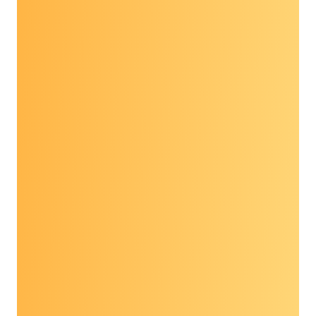
một số người ủng hộ chúng tôi…
Adjoa Kyeremate Phó
Chủ tịch Truyền thông
& Công vụ, Diễn đàn
Chất lượng Dân tộc
thiểu số Quốc gia
“Tên tôi là Adjoa Kyerematen và tôi là Phó Chủ
tịch Truyền thông và Công vụ tại Diễn đàn
Chất lượng Dân tộc thiểu số Quốc gia. Việc có
thể tiếp cận các xét nghiệm phát hiện sớm đa