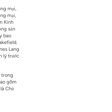
ơng mại,
ơng mại,
ấn Kinh
ộng sản
ây bao
kefield.
ones Lang
n lý trước
 trong
 bao gồm
 là Chủ