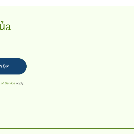
của
 of Service
apply.