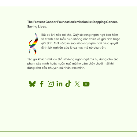
The Prevent Cancer Foundation’s mission is: Stopping Cancer.
Saving Lives.
Bất cứ khi nào có thể, Quỹ sử dụng ngôn ngữ bao hàm
và tránh các biểu hiện không cần thiết về giới tính hoặc
giới tính. Một số bản sao sử dụng ngôn ngữ được quyết
định bởi nghiên cứu khoa học mà nó dựa trên.
Tác giả khách mời có thể sử dụng ngôn ngữ mà họ dùng cho tác
phẩm của mình hoặc ngôn ngữ mà họ cảm thấy thoải mái khi
dùng cho câu chuyện cá nhân của mình.