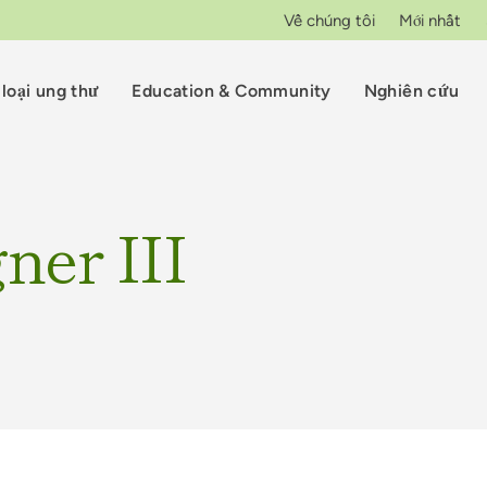
Về chúng tôi
Mới nhất
loại ung thư
Education & Community
Nghiên cứu
ner III