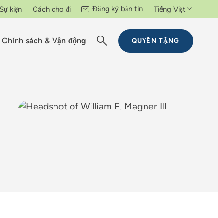
Đăng ký bản tin
Sự kiện
Cách cho đi
Tiếng Việt
Chính sách & Vận động
QUYÊN TẶNG