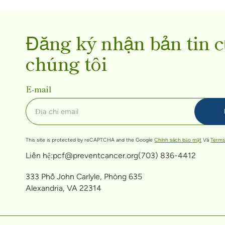
Đăng ký nhận bản tin 
chúng tôi
E-mail
This site is protected by reCAPTCHA and the Google
Chính sách bảo mật
Và
Terms
Liên hệ:
pcf@preventcancer.org
(703) 836-4412
333 Phố John Carlyle, Phòng 635
Alexandria, VA 22314