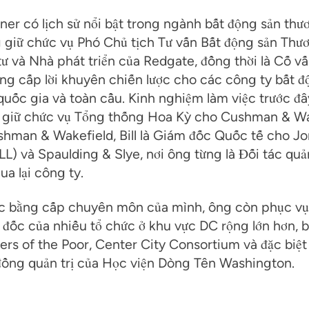
r có lịch sử nổi bật trong ngành bất động sản thư
 giữ chức vụ Phó Chủ tịch Tư vấn Bất động sản Thư
ư và Nhà phát triển của Redgate, đồng thời là Cố v
g cấp lời khuyên chiến lược cho các công ty bất đ
quốc gia và toàn cầu. Kinh nghiệm làm việc trước đ
 giữ chức vụ Tổng thống Hoa Kỳ cho Cushman & Wa
shman & Wakefield, Bill là Giám đốc Quốc tế cho J
JLL) và Spaulding & Slye, nơi ông từng là Đối tác quả
ua lại công ty.
c bằng cấp chuyên môn của mình, ông còn phục vụ
 đốc của nhiều tổ chức ở khu vực DC rộng lớn hơn,
sters of the Poor, Center City Consortium và đặc biệt
đồng quản trị của Học viện Dòng Tên Washington.