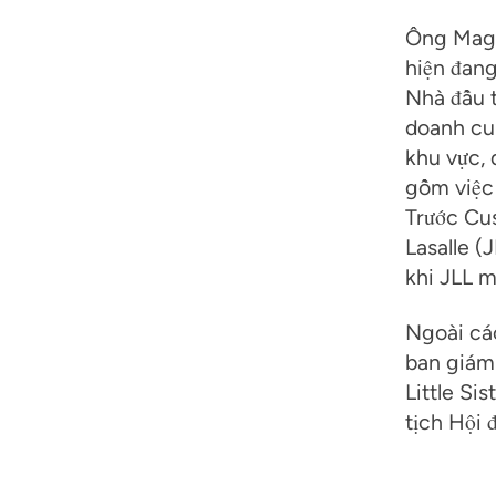
Ông Magne
hiện đang
Nhà đầu t
doanh cun
khu vực, 
gồm việc
Trước Cu
Lasalle (
khi JLL m
Ngoài cá
ban giám
Little Si
tịch Hội 