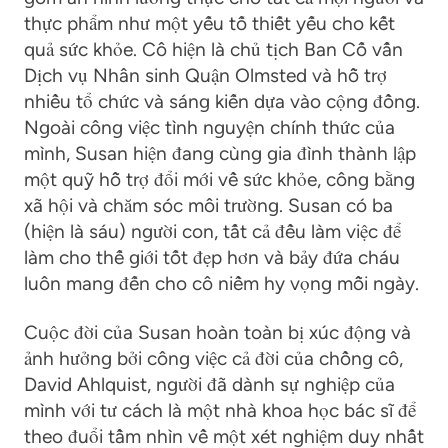
thực phẩm như một yếu tố thiết yếu cho kết
quả sức khỏe. Cô hiện là chủ tịch Ban Cố vấn
Dịch vụ Nhân sinh Quận Olmsted và hỗ trợ
nhiều tổ chức và sáng kiến dựa vào cộng đồng.
Ngoài công việc tình nguyện chính thức của
mình, Susan hiện đang cùng gia đình thành lập
một quỹ hỗ trợ đổi mới về sức khỏe, công bằng
xã hội và chăm sóc môi trường. Susan có ba
(hiện là sáu) người con, tất cả đều làm việc để
làm cho thế giới tốt đẹp hơn và bảy đứa cháu
luôn mang đến cho cô niềm hy vọng mỗi ngày.
Cuộc đời của Susan hoàn toàn bị xúc động và
ảnh hưởng bởi công việc cả đời của chồng cô,
David Ahlquist, người đã dành sự nghiệp của
mình với tư cách là một nhà khoa học bác sĩ để
theo đuổi tầm nhìn về một xét nghiệm duy nhất