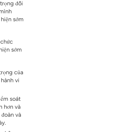
trọng đối
 mình
t hiện sớm
 chức
hiện sớm
trọng của
 hành vi
iểm soát
h hơn và
p đoàn và
ày.