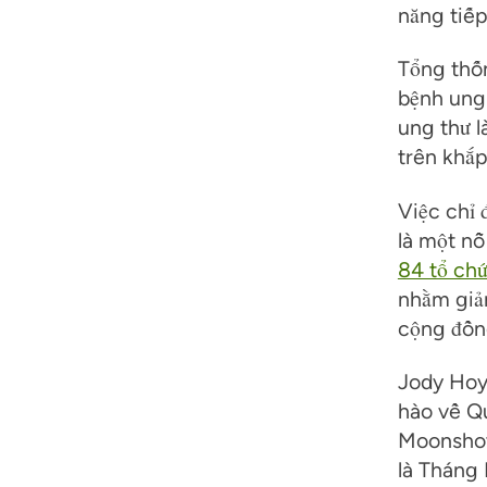
năng tiếp
Tổng thố
bệnh ung 
ung thư l
trên khắp
Việc chỉ
là một n
84 tổ ch
nhằm giảm
cộng đồn
Jody Hoyo
hào về Q
Moonshot
là Tháng 