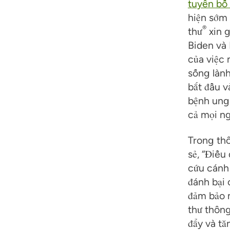
tuyên bố
hiện sớm
®
thư
xin g
Biden và 
của việc 
sống làn
bắt đầu v
bệnh ung 
cả mọi ng
Trong th
sẻ, “Điều
cứu cánh 
đánh bại
đảm bảo 
thư thông
đẩy và tă