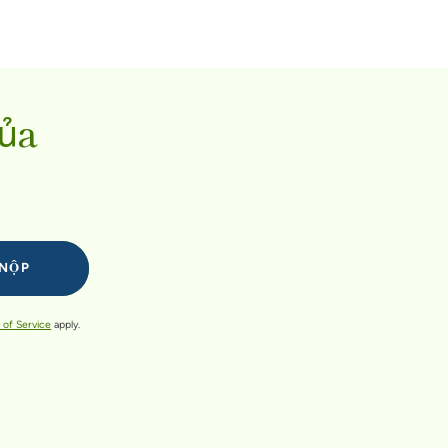
của
 of Service
apply.