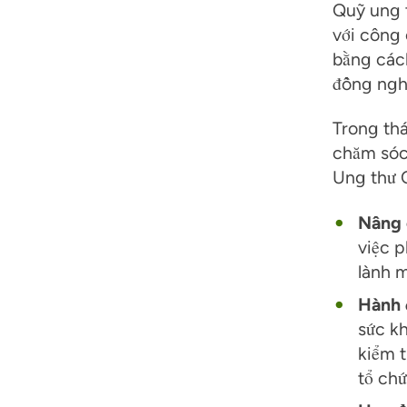
Quỹ ung t
với công
bằng cách
đồng nghĩ
Trong thá
chăm sóc
Ung thư 
Nâng 
việc 
lành m
Hành 
sức k
kiểm t
tổ chứ