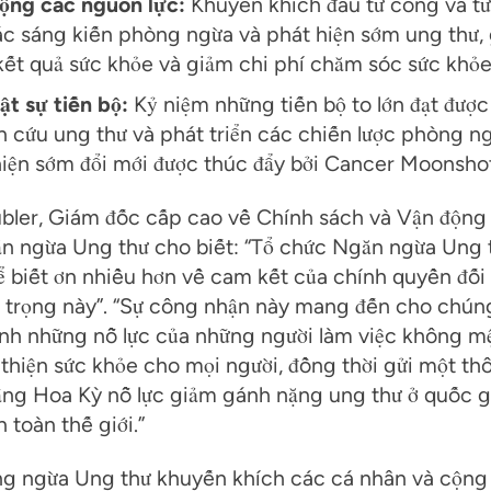
ộng các nguồn lực:
Khuyến khích đầu tư công và t
ác sáng kiến phòng ngừa và phát hiện sớm ung thư, 
kết quả sức khỏe và giảm chi phí chăm sóc sức khỏe
t sự tiến bộ:
Kỷ niệm những tiến bộ to lớn đạt được
 cứu ung thư và phát triển các chiến lược phòng n
hiện sớm đổi mới được thúc đẩy bởi Cancer Moonshot
ubler, Giám đốc cấp cao về Chính sách và Vận động
n ngừa Ung thư cho biết: “Tổ chức Ngăn ngừa Ung 
 biết ơn nhiều hơn về cam kết của chính quyền đối
 trọng này”. “Sự công nhận này mang đến cho chúng
inh những nỗ lực của những người làm việc không m
thiện sức khỏe cho mọi người, đồng thời gửi một th
rằng Hoa Kỳ nỗ lực giảm gánh nặng ung thư ở quốc 
n toàn thế giới.”
g ngừa Ung thư khuyến khích các cá nhân và cộng