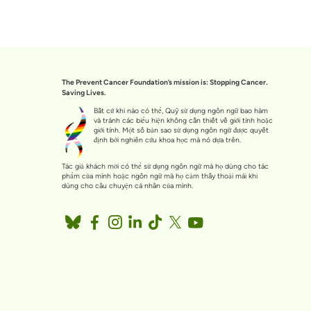
The Prevent Cancer Foundation’s mission is: Stopping Cancer.
Saving Lives.
Bất cứ khi nào có thể, Quỹ sử dụng ngôn ngữ bao hàm
và tránh các biểu hiện không cần thiết về giới tính hoặc
giới tính. Một số bản sao sử dụng ngôn ngữ được quyết
định bởi nghiên cứu khoa học mà nó dựa trên.
Tác giả khách mời có thể sử dụng ngôn ngữ mà họ dùng cho tác
phẩm của mình hoặc ngôn ngữ mà họ cảm thấy thoải mái khi
dùng cho câu chuyện cá nhân của mình.