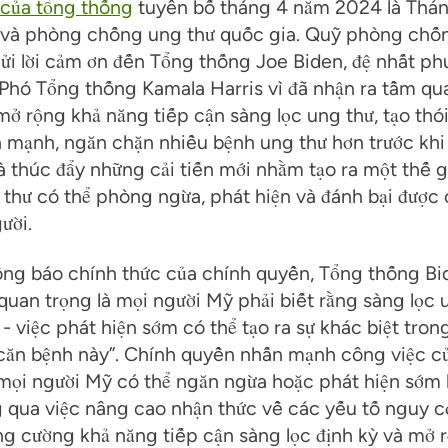
 của tổng thống
tuyên bố tháng 4 năm 2024 là Thá
 và phòng chống ung thư quốc gia. Quỹ phòng chố
ửi lời cảm ơn đến Tổng thống Joe Biden, đệ nhất phu
Phó Tổng thống Kamala Harris vì đã nhận ra tầm qu
mở rộng khả năng tiếp cận sàng lọc ung thư, tạo thó
h mạnh,
ngăn chặn nhiều bệnh ung thư hơn trước kh
à thúc đẩy những cải tiến mới nhằm tạo ra một thế gi
thư có thể phòng ngừa, phát hiện và đánh bại được 
ười.
ông báo chính thức của chính quyền, Tổng thống Bi
 quan trọng là mọi người Mỹ phải biết rằng sàng lọc 
- việc phát hiện sớm có thể tạo ra sự khác biệt tron
 căn bệnh này”. Chính quyền nhấn mạnh công việc củ
mọi người Mỹ có thể ngăn ngừa hoặc phát hiện sớm
 qua việc nâng cao nhận thức về các yếu tố nguy c
ng cường khả năng tiếp cận sàng lọc định kỳ và mở 