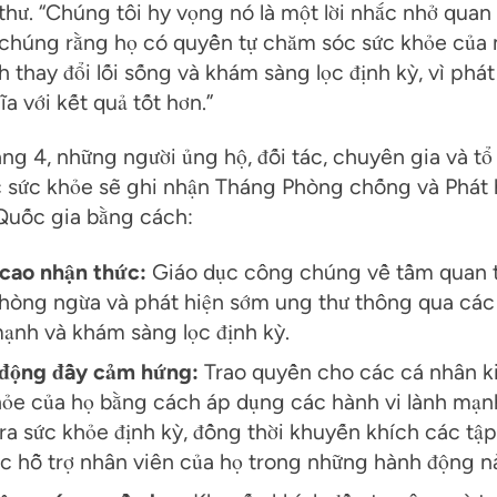
hư. “Chúng tôi hy vọng nó là một lời nhắc nhở quan 
 chúng rằng họ có quyền tự chăm sóc sức khỏe của
 thay đổi lối sống và khám sàng lọc định kỳ, vì phá
a với kết quả tốt hơn.”
ng 4, những người ủng hộ, đối tác, chuyên gia và tổ
 sức khỏe sẽ ghi nhận Tháng Phòng chống và Phát 
Quốc gia bằng cách:
cao nhận thức:
Giáo dục công chúng về tầm quan 
phòng ngừa và phát hiện sớm ung thư thông qua các
ạnh và khám sàng lọc định kỳ.
động đầy cảm hứng:
Trao quyền cho các cá nhân k
hỏe của họ bằng cách áp dụng các hành vi lành mạn
ra sức khỏe định kỳ, đồng thời khuyến khích các tậ
c hỗ trợ nhân viên của họ trong những hành động n