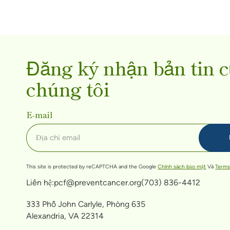
Đăng ký nhận bản tin 
chúng tôi
E-mail
This site is protected by reCAPTCHA and the Google
Chính sách bảo mật
Và
Terms
Liên hệ:
pcf@preventcancer.org
(703) 836-4412
333 Phố John Carlyle, Phòng 635
Alexandria, VA 22314