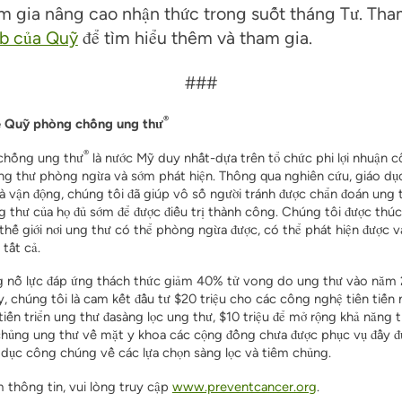
m gia nâng cao nhận thức trong suốt tháng Tư. Th
b của Quỹ
để tìm hiểu thêm và tham gia.
###
®
về Quỹ phòng chống ung thư
®
chống ung thư
là
nước Mỹ duy nhất
-dựa trên
tổ chức phi lợi nhuận
c
ng thư
phòng ngừa và sớm
phát hiện
.
Thông qua nghiên cứu, giáo dụ
à vận động
,
chúng tôi đã giúp vô số người tránh được chẩn đoán ung 
g thư của họ đủ sớm để được điều trị thành công.
Chúng tôi được thúc
thế giới nơi ung thư có thể phòng ngừa được,
có thể phát hiện được
v
tất cả
.
g nỗ lực đáp ứng thách thức giảm 40% tử vong do ung thư vào năm 
y,
chúng tôi là
cam kết đầu tư $20 triệu cho các công nghệ tiên tiến
tiến triển ung thư
đa
sàng lọc ung thư, $10 triệu để mở rộng khả năng 
 chủng ung thư
về mặt y khoa
các cộng đồng chưa được phục vụ đầy đ
o dục công chúng về các lựa chọn sàng lọc và tiêm chủng.
 thông tin, vui lòng truy cập
www.preventcancer.org
.