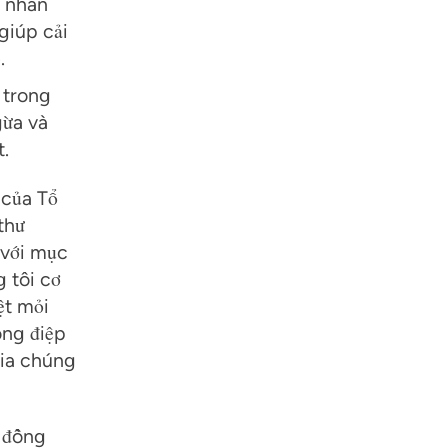
ư nhân
giúp cải
.
 trong
gừa và
.
 của Tổ
thư
 với mục
 tôi cơ
ệt mỏi
ông điệp
gia chúng
 đồng