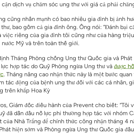
 cận dịch vụ chăm sóc ung thư với giá cả phải chăn
ng cũng nhấn mạnh có bao nhiêu gia đình bị ảnh hư
thư, bao gồm cả gia đình ông. Ông nói: “Đánh bại c
à việc riêng của gia đình tôi cũng như của hàng triệu
 nước Mỹ và trên toàn thế giới.
 định Tháng Phòng chống Ung thư Quốc gia và Phát
ỗ lực hợp tác do Quỹ Phòng ngừa Ung thư và
được hỗ
ức
. Tháng nâng cao nhận thức này là một bước quan
 tác động của bệnh ung thư đối với các cá nhân, gi
g trên khắp Hoa Kỳ
s, Giám đốc điều hành của Prevent cho biết: “Tôi 
uỹ đã dẫn đầu nỗ lực phi thường hợp tác với nhóm 
 của Nhà Trắng để chính thức công nhận tháng 4 
Phát hiện sớm và Phòng ngừa Ung thư Quốc gia đầu 