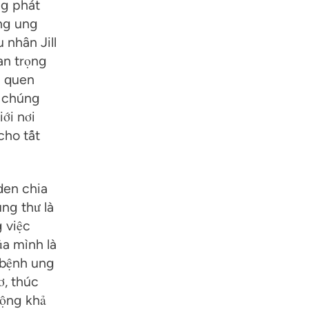
ng phát
ng ung
 nhân Jill
an trọng
i quen
i chúng
ới nơi
cho tất
den chia
ung thư là
g việc
a mình là
 bệnh ung
ơ, thúc
rộng khả