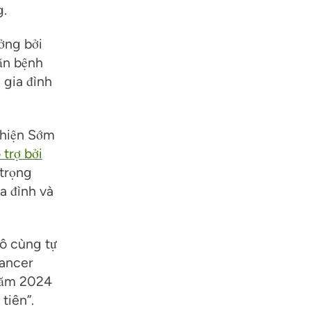
g.
ởng bởi
ăn bệnh
 gia đình
 hiện Sớm
 trợ bởi
 trọng
a đình và
vô cùng tự
Cancer
năm 2024
tiên”.