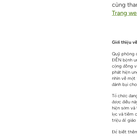
cùng tha
Trang we
Giới thiệu 
Quỹ phòng 
ĐẾN
bệnh u
cộng đồng
v
phát hiện un
nhìn về một 
đánh bại
cho 
Tổ chức đan
được điều nà
hiện sớm và 
lọc và tiêm
triệu để giá
Để biết thêm