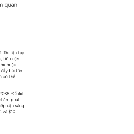
am quan
ô độc
tận tụy
c,
tiếp cận
thư hoặc
 đẩy bởi
tầm
à có thể
2035. Để đạt
 nhằm phát
tiếp cận sàng
ủ và $10