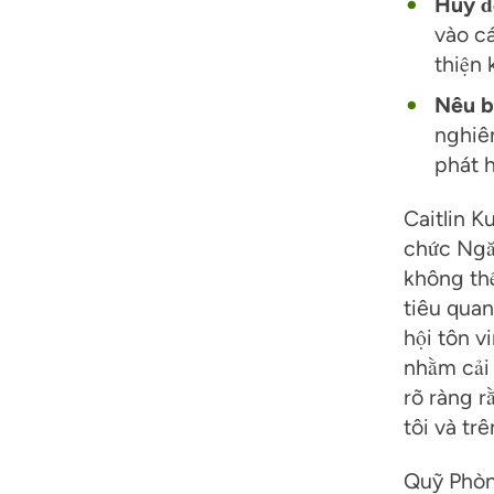
Huy đ
vào c
thiện 
Nêu bậ
nghiên
phát 
Caitlin K
chức Ngă
không thể
tiêu quan
hội tôn v
nhằm cải 
rõ ràng 
tôi và trê
Quỹ Phòn