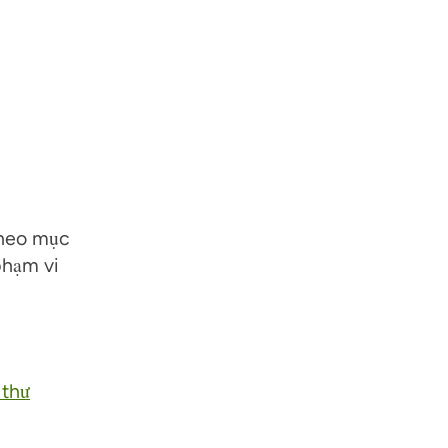
theo mục
phạm vi
 thư