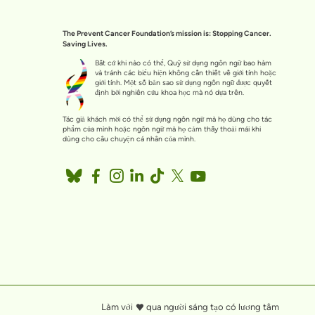
The Prevent Cancer Foundation’s mission is: Stopping Cancer.
Saving Lives.
Bất cứ khi nào có thể, Quỹ sử dụng ngôn ngữ bao hàm
và tránh các biểu hiện không cần thiết về giới tính hoặc
giới tính. Một số bản sao sử dụng ngôn ngữ được quyết
định bởi nghiên cứu khoa học mà nó dựa trên.
Tác giả khách mời có thể sử dụng ngôn ngữ mà họ dùng cho tác
phẩm của mình hoặc ngôn ngữ mà họ cảm thấy thoải mái khi
dùng cho câu chuyện cá nhân của mình.
Làm với
qua
người sáng tạo có lương tâm