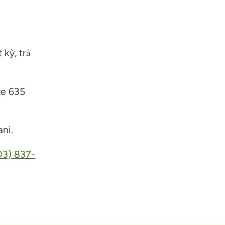
 kỳ, trả
te 635
ani.
03) 837-