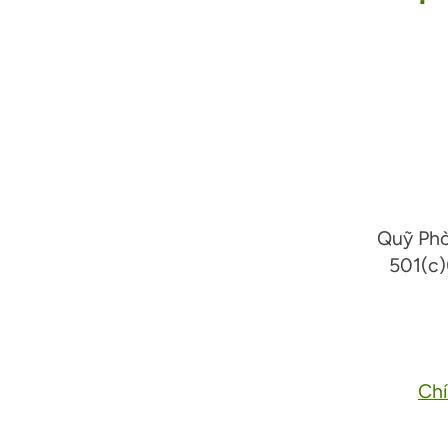
Quỹ Phò
501(c)
Chí