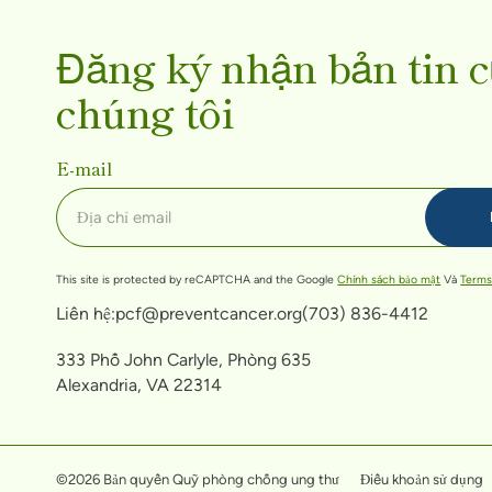
Đăng ký nhận bản tin 
chúng tôi
E-mail
This site is protected by reCAPTCHA and the Google
Chính sách bảo mật
Và
Terms
Liên hệ:
pcf@preventcancer.org
(703) 836-4412
333 Phố John Carlyle, Phòng 635
Alexandria, VA 22314
©2026 Bản quyền Quỹ phòng chống ung thư
Điều khoản sử dụng