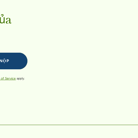
của
 of Service
apply.