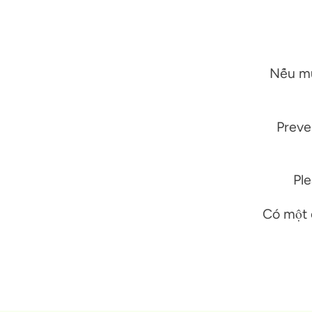
Nếu muố
Preve
Ple
Có một 