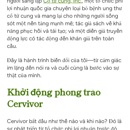
người sáng lập
Cổ tử cung, Inc.
, một tổ chức phi
lợi nhuận quốc gia chuyên loại bỏ bệnh ung thư
cổ tử cung và mang lại cho những người sống
sót một nền tảng mạnh mẽ; tác giả sách về khả
năng phục hồi và tái tạo; và một diễn giả truyền
động lực có tác động đến khán giả trên toàn
cầu.
Đây là hành trình biến đổi của tôi
—
từ cảm giác
im lặng đến nói ra và cuối cùng là bước vào sự
thật của mình.
Khởi động phong trào
Cervivor
Cervivor bắt đầu như thế nào và khi nào? Đó là
sự phát triển từ tổ chức phi lợi nhuận trước đó,