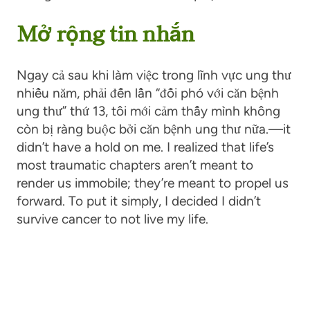
Mở rộng tin nhắn
Ngay cả sau khi làm việc trong lĩnh vực ung thư
nhiều năm, phải đến lần “đối phó với căn bệnh
ung thư” thứ 13, tôi mới cảm thấy mình không
còn bị ràng buộc bởi căn bệnh ung thư nữa.
—
it
didn’t have a hold on me. I realized that life’s
most traumatic chapters aren’t meant to
render us immobile; they’re meant to propel us
forward. To put it simply, I decided I didn’t
survive cancer to not live my life.