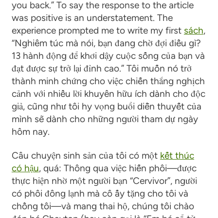
you back.” To say the response to the article
was positive is an understatement. The
experience prompted me to write my first
sách
,
“Nghiêm túc mà nói, bạn đang chờ đợi điều gì?
13 hành động để khơi dậy cuộc sống của bạn và
đạt được sự trở lại đỉnh cao.” Tôi muốn nó trở
thành minh chứng cho việc chiến thắng nghịch
cảnh với nhiều lời khuyên hữu ích dành cho độc
giả, cũng như tôi hy vọng buổi diễn thuyết của
mình sẽ dành cho những người tham dự ngày
hôm nay.
Câu chuyện sinh sản của tôi có một
kết thúc
có hậu
, quá: Thông qua việc hiến phôi
—
được
thực hiện nhờ một người bạn “Cervivor”, người
có phôi đông lạnh mà cô ấy tặng cho tôi và
chồng tôi
—và mang thai hộ,
chúng tôi chào