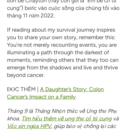
đón bé Chayton (hay còn gọi là “Em bé cổ tử
cung”) bước vào cuộc sống của chúng tôi vào
tháng 11 năm 2022.
If reading about my survival journey inspires
you to share your own story, remember this:
You’re not merely recounting events, you are
illuminating a path through the darkest of
moments, reminding others that they too can
emerge from the shadows and live and thrive
beyond cancer.
ĐỌC THÊM |
A Daughter’s Story: Colon
Cancer’s Impact on a Family
Tháng 9 là Tháng Nhận thức về Ung thư Phụ
khoa.
Tìm hiểu thêm về ung thư cổ tử cung
và
Vắc xin ngừa HPV
, giúp bảo vệ chống lại các