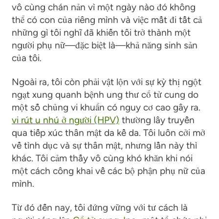
vô cùng chán nản vì một ngày nào đó không
thể có con của riêng mình và việc mất đi tất cả
những gì tôi nghĩ đã khiến tôi trở thành một
người phụ nữ—đặc biệt là
—
khả năng sinh sản
của tôi.
Ngoài ra, tôi còn phải vật lộn với sự kỳ thị ngột
ngạt xung quanh bệnh ung thư cổ tử cung do
một số chủng vi khuẩn có nguy cơ cao gây ra.
vi rút u nhú ở người (HPV)
thường lây truyền
qua tiếp xúc thân mật da kề da. Tôi luôn cởi mở
về tình dục và sự thân mật, nhưng lần này thì
khác. Tôi cảm thấy vô cùng khó khăn khi nói
một cách công khai về các bộ phận phụ nữ của
mình.
Từ đó đến nay, tôi đứng vững với tư cách là