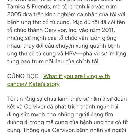
Tamika & Friends, mà tôi thành lập vào năm
2005 dựa trên kinh nghiệm cá nhân của tôi với
bệnh ung thư cổ tử cung. Mặc dù tôi đã đổi tên
tổ chức thành Cervivor, Inc. vào năm 2011,
nhưng sứ mệnh của tổ chức vẫn luôn giống
nhau: thay đổi câu chuyện xung quanh bệnh
ung thư cổ tử cung và HPV—phá vỡ sự im lặng
từng bao trùm nỗi đau của chính tôi.
CŨNG ĐỌC |
What if you are living with
cancer? Katie’s story
Tôi tin rằng sự chữa lành thực sự nằm ở sự đoàn
kết và Cervivor đã phát triển thành ngọn hải
đăng sức mạnh cho những người đang tìm
đường đi trong mê cung của bệnh ung thư cổ tử
cung. Thông qua Cervivor, bệnh nhân và người