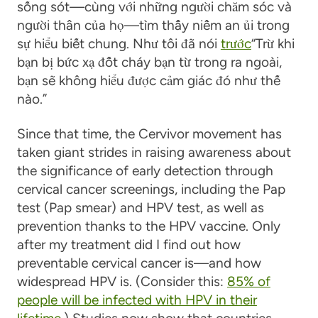
sống sót—cùng với những người chăm sóc và
người thân của họ
—
tìm thấy niềm an ủi trong
sự hiểu biết chung. Như tôi đã nói
trước
“Trừ khi
bạn bị bức xạ đốt cháy bạn từ trong ra ngoài,
bạn sẽ không hiểu được cảm giác đó như thế
nào.”
Since that time, the Cervivor movement has
taken giant strides in raising awareness about
the significance of early detection through
cervical cancer screenings, including the Pap
test (Pap smear) and HPV test, as well as
prevention thanks to the HPV vaccine. Only
after my treatment did I find out how
preventable cervical cancer is
—
and how
widespread HPV is. (Consider this:
85% of
people will be infected with HPV in their