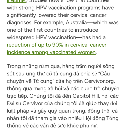
lifetime.
) Studies now show that countries
with strong HPV vaccination programs have
significantly lowered their cervical cancer
diagnoses. For example, Australia—which was
one of the first countries to introduce
widespread HPV vaccination—has had a
reduction of up to 90% in cervical cancer
incidence among vaccinated women
.
Trong những năm qua, hàng trăm người sống
sót sau ung thư cổ tử cung đã chia sẻ “Câu
chuyện về Tử cung” của họ trên Cervivor.org,
thông qua mạng xã hội và các cuộc trò chuyện
trực tiếp. Chúng tôi đã đến Capitol Hill, nơi các
Đại sứ Cervivor của chúng tôi đã giúp thay đổi
luật pháp và gây quỹ quan trọng, đồng thời cá
nhân tôi đã tham gia vào nhiều Hội đồng Tổng
thống về các vấn đề sức khỏe phụ nữ.