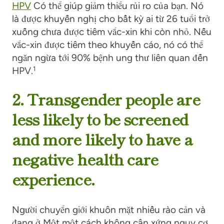
HPV
Có thể
giúp giảm thiểu rủi ro của bạn.
Nó
là
được khuyến nghị cho bất kỳ ai từ 26 tuổi trở
xuống chưa được tiêm vắc-xin khi còn nhỏ. Nếu
vắc-xin được tiêm theo khuyến cáo, nó có thể
ngăn ngừa tới 90% bệnh ung thư liên quan đến
HPV.
1
2. Transgender people are
less likely to be screened
and more likely to have a
negative health care
experience.
Người chuyển giới
khuôn mặt
nhiều rào cản
và
đang ở
Một
một cách không cân xứng
nguy cơ