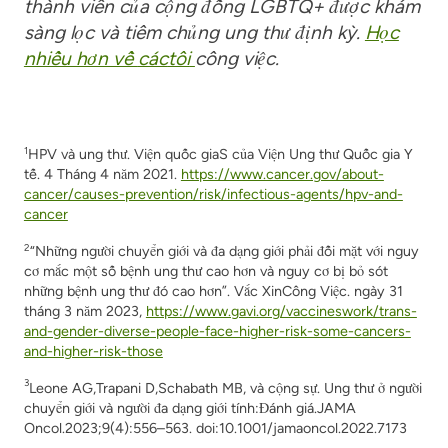
thành viên của cộng đồng LGBTQ+ được khám
sàng lọc và tiêm chủng ung thư định kỳ.
Học
nhiều hơn về
các
tôi
công việc
.
1
HPV và ung thư.
Viện quốc gia
S
của Viện Ung thư Quốc gia Y
tế
.
4
Tháng 4 năm 2021.
https://www.cancer.gov/about-
cancer/causes-prevention/risk/infectious-agents/hpv-and-
cancer
2
“Những người chuyển giới và đa dạng giới phải đối mặt với nguy
cơ mắc một số bệnh ung thư cao hơn và nguy cơ bị bỏ sót
những bệnh ung thư đó cao hơn”.
Vắc XinCông Việc
. ngày 31
tháng 3 năm 2023,
https://www.gavi.org/vaccineswork/trans-
and-gender-diverse-people-face-higher-risk-some-cancers-
and-higher-risk-those
3
Leone AG
,
Trapani D
,
Schabath MB, và cộng sự. Ung thư ở người
chuyển giới và người đa dạng giới tính
:
Đánh giá
.
JAMA
Oncol.
2023;9(4):556–563. doi:10.1001/jamaoncol.2022.7173