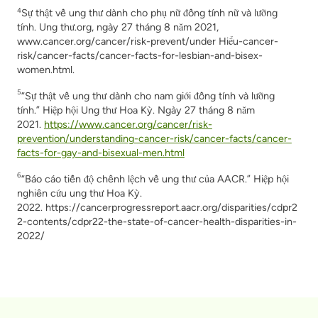
4
Sự thật về ung thư dành cho phụ nữ đồng tính nữ và lưỡng
tính.
Ung thư.org
, ngày 27 tháng 8 năm 2021,
www.cancer.org/cancer/risk-prevent/under Hiểu-cancer-
risk/cancer-facts/cancer-facts-for-lesbian-and-bisex-
women.html.
5
“Sự thật về ung thư dành cho nam giới đồng tính và lưỡng
tính.”
Hiệp hội Ung thư Hoa Kỳ
. Ngày 27 tháng 8 năm
2021.
https://www.cancer.org/cancer/risk-
prevention/understanding-cancer-risk/cancer-facts/cancer-
facts-for-gay-and-bisexual-men.html
6
“Báo cáo tiến độ chênh lệch về ung thư của AACR.”
Hiệp hội
nghiên cứu ung thư Hoa Kỳ.
2022.
https://cancerprogressreport.aacr.org/disparities/cdpr2
2-contents/cdpr22-the-state-of-cancer-health-disparities-in-
2022/