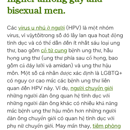
bisexual men.
Các
virus u nhú ở người
(HPV)
là một nhóm
virus, vì vậy
tôi
trong số đó lây lan qua hoạt động
tình dục và có thể dẫn đến ít nhất sáu loại ung
thư, bao gồm
cổ tử cung
bệnh ung thư,
hầu
họng
ung thư (ung thư phía sau cổ họng, bao
gồm cả đáy lưỡi và amidan) và ung thư hậu
môn.
Một số cá nhân được xác định là LGBTQ+
có nguy cơ cao mắc các bệnh ung thư liên
quan đến HPV này. Ví dụ,
người chuyển giới
những người đàn ông quan hệ tình dục với
những người đàn ông khác có nhiều khả năng
mắc bệnh ung thư hậu môn hơn những người
đàn ông chuyển giới có quan hệ tình dục với
phụ nữ chuyển giới. May mắn thay,
tiêm phòng