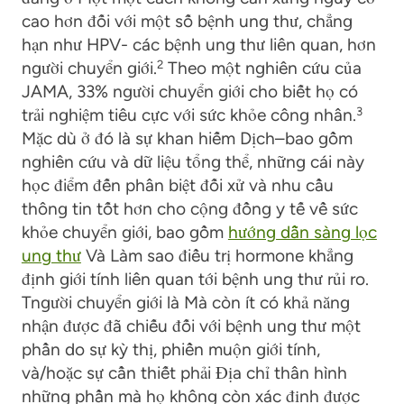
cao hơn đối với một số bệnh ung thư,
chẳng
hạn như HPV
- các bệnh ung thư liên quan
, hơn
người chuyển giới
.
2
Theo một nghiên cứu của
JAMA,
33% người chuyển giới cho biết họ có
trải nghiệm tiêu cực với
sức khỏe
công nhân
.
3
Mặc dù ở đó
là
sự khan hiếm
Dịch
–
bao gồm
nghiên cứu
và dữ liệu
tổng thể
,
những cái này
học
điểm đến
phân biệt đối xử và nhu cầu
thông tin tốt hơn cho cộng đồng y tế về
sức
khỏe chuyển giới,
bao gồm
hướng dẫn sàng lọc
ung thư
Và
Làm sao
điều trị hormone khẳng
định giới tính
liên quan tới
bệnh ung thư
rủi ro
.
T
người chuyển giới là
Mà còn
ít có khả năng
nhận được
đã chiếu
đối với bệnh ung thư một
phần do sự kỳ thị
,
phiền muộn giới tính
,
và/hoặc sự cần thiết phải
Địa chỉ
thân hình
những phần mà họ không còn xác định được