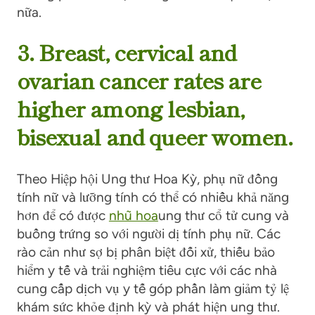
nữa.
3. Breast, cervical and
ovarian cancer rates are
higher among lesbian,
bisexual and queer women.
Theo Hiệp hội Ung thư Hoa Kỳ, phụ nữ đồng
tính nữ và lưỡng tính
có thể có nhiều khả năng
hơn
để có được
nhũ hoa
ung thư cổ tử cung và
buồng trứng so với người dị tính
phụ nữ
.
Các
rào cản như sợ bị phân biệt đối xử, thiếu bảo
hiểm y tế và trải nghiệm tiêu cực với các nhà
cung cấp dịch vụ y tế góp phần làm giảm tỷ lệ
khám sức khỏe định kỳ và phát hiện ung thư
.