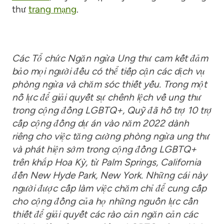
thư
trang mạng
.
Các
Tổ chức Ngăn ngừa Ung thư cam kết đảm
bảo mọi người đều có thể tiếp cận các dịch vụ
phòng ngừa và chăm sóc thiết yếu.
Trong một
nỗ lực để
giải quyết sự chênh lệch về ung thư
trong cộng đồng LGBTQ+, Quỹ đã hỗ trợ 10
trợ
cấp cộng đồng
dự án
vào năm 2022
dành
riêng cho việc tăng cường phòng ngừa ung thư
và phát hiện sớm trong cộng đồng LGBTQ+
trên khắp Hoa Kỳ, từ Palm Springs, California
đến New Hyde Park, New York.
Những cái này
người được cấp
làm việc chăm chỉ để cung cấp
cho cộng đồng của họ những nguồn lực cần
thiết để giải quyết các rào cản
ngăn cản các