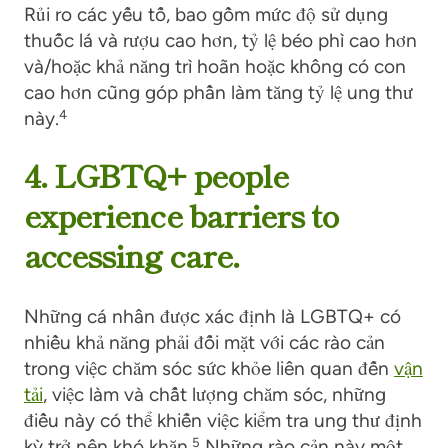
Rủi ro
các yếu tố, bao gồm
mức độ sử dụng
thuốc lá và rượu cao hơn, tỷ lệ béo phì cao hơn
và/hoặc khả năng trì hoãn hoặc không có con
cao hơn cũng góp phần làm tăng tỷ lệ ung thư
này.
4
4. LGBTQ+ people
experience barriers to
accessing care.
Những cá nhân được xác định là LGBTQ+ có
nhiều khả năng phải đối mặt với các rào cản
trong việc chăm sóc sức khỏe liên quan đến
vận
tải
, việc làm và chất lượng chăm sóc, những
điều này có thể khiến việc kiểm tra ung thư định
kỳ trở nên khó khăn.
5
Những rào cản này một