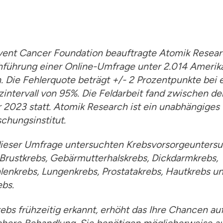
event Cancer Foundation beauftragte Atomik Resear
hführung einer Online-Umfrage unter 2.014 Amerik
. Die Fehlerquote beträgt +/- 2 Prozentpunkte bei
intervall von 95%. Die Feldarbeit fand zwischen de
r 2023 statt. Atomik Research ist ein unabhängiges
chungsinstitut.
 dieser Umfrage untersuchten Krebsvorsorgeunter
Brustkrebs, Gebärmutterhalskrebs, Dickdarmkrebs,
enkrebs, Lungenkrebs, Prostatakrebs, Hautkrebs u
bs.
ebs frühzeitig erkannt, erhöht das Ihre Chancen au
ichere Behandlung. Sie benötigen möglicherweise a