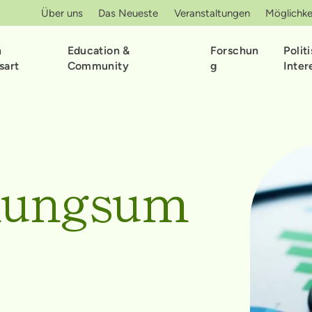
Über uns
Das Neueste
Veranstaltungen
Möglichke
h
Education &
Forschun
Polit
sart
Community
g
Inter
nungsum