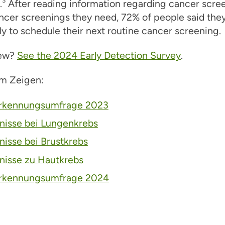
.
After reading information regarding cancer scre
ncer screenings they need, 72% of people said the
ly to schedule their next routine cancer screening.
new?
See the 2024 Early Detection Survey
.
um Zeigen:
rkennungsumfrage 2023
nisse bei Lungenkrebs
nisse bei Brustkrebs
nisse zu Hautkrebs
rkennungsumfrage 2024