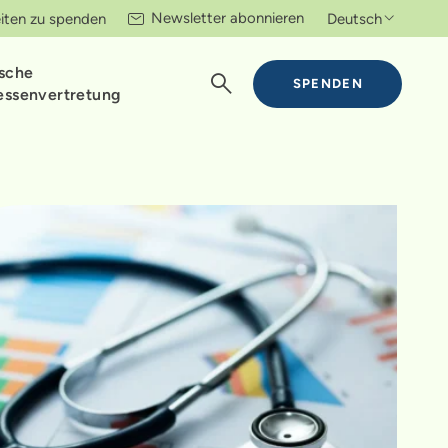
Newsletter abonnieren
iten zu spenden
Deutsch
ische
SPENDEN
essenvertretung