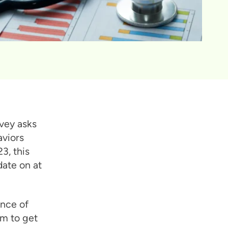
vey asks
aviors
3, this
date on at
ance of
em to get