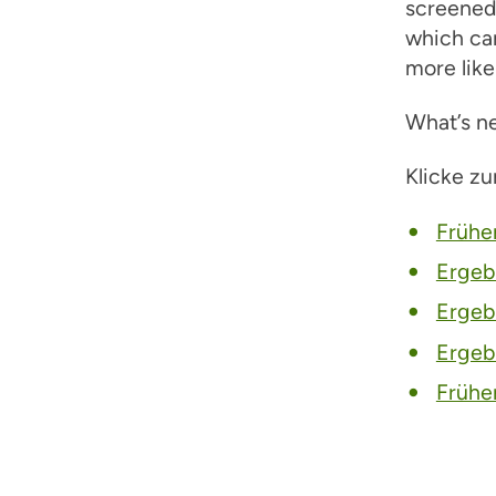
screened
which ca
more like
What’s 
Klicke z
Frühe
Ergeb
Ergeb
Ergeb
Frühe