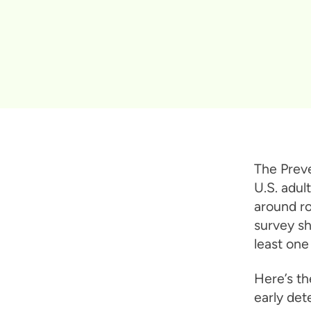
The Preve
U.S. adul
around ro
survey sh
least one
Here’s t
early det