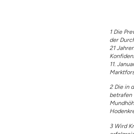
1 Die Pr
der Durc
21 Jahren
Konfidenz
11. Janua
Marktfors
2 Die in
betrafen 
Mundhöhl
Hodenkre
3 Wird Kr
erfolgre