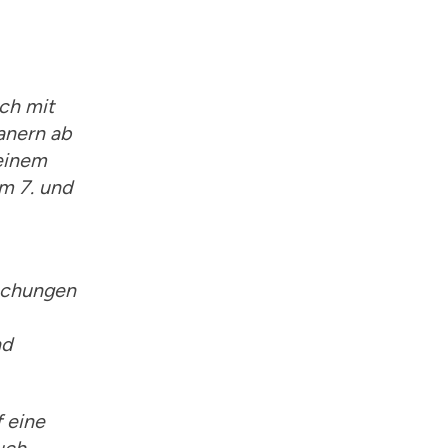
ch mit
anern ab
 einem
m 7. und
suchungen
nd
f eine
uch