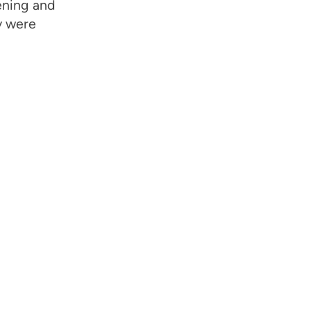
ening and
y were